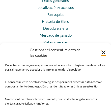
Datos generales
Localización y accesos
Parroquias
Historia de Siero
Descubre Siero
Mercado de ganado
Rutas y sendas
Gestionar el consentimiento de
las cookies
CONTACTO
Horarios y contacto
Para ofrecer las mejores experiencias, utilizamos tecnologías como las cookies
para almacenar y/o acceder a la información del dispositivo.
Teléfonos de interés
Formulario de contacto
El consentimiento de estas tecnologías nos permitirá procesar datos como el
Chatbot Siero
comportamiento de navegación o las identificaciones únicas en este sitio.
SEDES ELECTRÓNICAS
No consentir o retirar el consentimiento, puede afectar negativamente a
ciertas características y funciones.
Sede del Ayuntamiento de Siero
Sede de la Fundación Municipal de Cultura