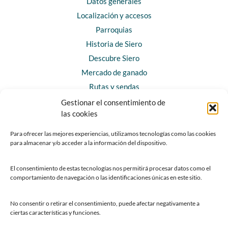
Datos generales
Localización y accesos
Parroquias
Historia de Siero
Descubre Siero
Mercado de ganado
Rutas y sendas
Gestionar el consentimiento de
las cookies
CONTACTO
Horarios y contacto
Para ofrecer las mejores experiencias, utilizamos tecnologías como las cookies
para almacenar y/o acceder a la información del dispositivo.
Teléfonos de interés
Formulario de contacto
El consentimiento de estas tecnologías nos permitirá procesar datos como el
Chatbot Siero
comportamiento de navegación o las identificaciones únicas en este sitio.
SEDES ELECTRÓNICAS
No consentir o retirar el consentimiento, puede afectar negativamente a
ciertas características y funciones.
Sede del Ayuntamiento de Siero
Sede de la Fundación Municipal de Cultura