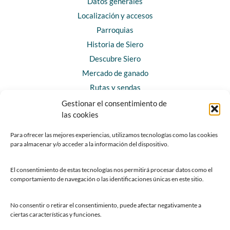
Datos generales
Localización y accesos
Parroquias
Historia de Siero
Descubre Siero
Mercado de ganado
Rutas y sendas
Gestionar el consentimiento de
las cookies
CONTACTO
Horarios y contacto
Para ofrecer las mejores experiencias, utilizamos tecnologías como las cookies
para almacenar y/o acceder a la información del dispositivo.
Teléfonos de interés
Formulario de contacto
El consentimiento de estas tecnologías nos permitirá procesar datos como el
Chatbot Siero
comportamiento de navegación o las identificaciones únicas en este sitio.
SEDES ELECTRÓNICAS
No consentir o retirar el consentimiento, puede afectar negativamente a
ciertas características y funciones.
Sede del Ayuntamiento de Siero
Sede de la Fundación Municipal de Cultura