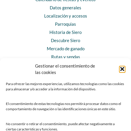
Datos generales
Localización y accesos
Parroquias
Historia de Siero
Descubre Siero
Mercado de ganado
Rutas y sendas
Gestionar el consentimiento de
las cookies
CONTACTO
Horarios y contacto
Para ofrecer las mejores experiencias, utilizamos tecnologías como las cookies
para almacenar y/o acceder a la información del dispositivo.
Teléfonos de interés
Formulario de contacto
El consentimiento de estas tecnologías nos permitirá procesar datos como el
Chatbot Siero
comportamiento de navegación o las identificaciones únicas en este sitio.
SEDES ELECTRÓNICAS
No consentir o retirar el consentimiento, puede afectar negativamente a
ciertas características y funciones.
Sede del Ayuntamiento de Siero