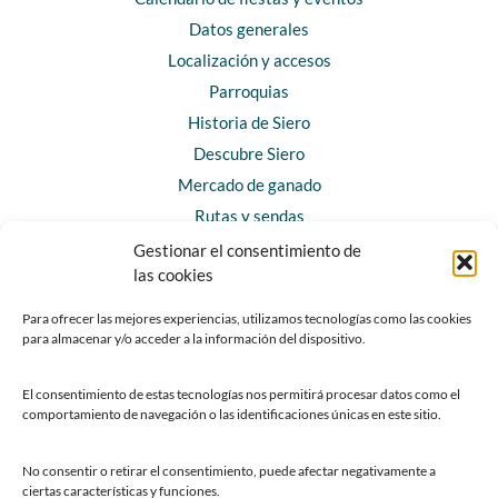
Datos generales
Localización y accesos
Parroquias
Historia de Siero
Descubre Siero
Mercado de ganado
Rutas y sendas
Gestionar el consentimiento de
las cookies
CONTACTO
Horarios y contacto
Para ofrecer las mejores experiencias, utilizamos tecnologías como las cookies
para almacenar y/o acceder a la información del dispositivo.
Teléfonos de interés
Formulario de contacto
El consentimiento de estas tecnologías nos permitirá procesar datos como el
Chatbot Siero
comportamiento de navegación o las identificaciones únicas en este sitio.
SEDES ELECTRÓNICAS
No consentir o retirar el consentimiento, puede afectar negativamente a
ciertas características y funciones.
Sede del Ayuntamiento de Siero