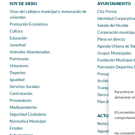
SOY DE SIERO
AYUNTAMIENTO
Visor del callejero municipal y numeración de
Cita Previa
viviendas
Identidad Corporativ
Promoción Económica
Saluda del Alcalde
Cultura
Corporación municipa
Educación
Pleno en directo
Juventud
Agenda Urbana de Si
Animales Abandonados
Grupos Municipales
Patrimonio
Fundación Municipal 
Urbanismo
Patronato Deportivo 
Deportes
Presupuestos municip
Igualdad
Archivo municipal
Servicios Sociales
Transparencia
Para ofrecer 
Contratación
Siero en Cifras
almacenar y/o
Proveedores
Plan de igualdad
Medioambiente
El consentim
Seguridad Ciudadana
ACTUALIDAD
comportamient
Normativa Municipal
Noticias
Empleo
Agenda
No consentir 