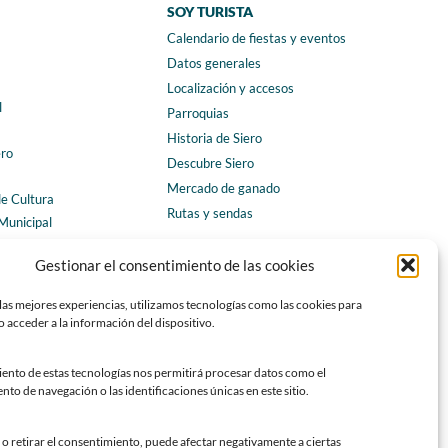
SOY TURISTA
Calendario de fiestas y eventos
a
Datos generales
Localización y accesos
l
Parroquias
Historia de Siero
ero
Descubre Siero
Mercado de ganado
de Cultura
Rutas y sendas
Municipal
ales
CONTACTO
Gestionar el consentimiento de las cookies
Horarios y contacto
las mejores experiencias, utilizamos tecnologías como las cookies para
Teléfonos de interés
 acceder a la información del dispositivo.
Formulario de contacto
Chatbot Siero
iento de estas tecnologías nos permitirá procesar datos como el
o de navegación o las identificaciones únicas en este sitio.
SEDES ELECTRÓNICAS
Sede del Ayuntamiento de Siero
o retirar el consentimiento, puede afectar negativamente a ciertas