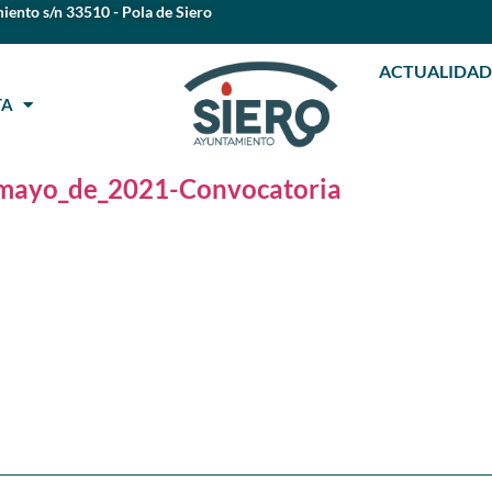
iento s/n 33510 - Pola de Siero
ACTUALIDAD
STA
_mayo_de_2021-Convocatoria