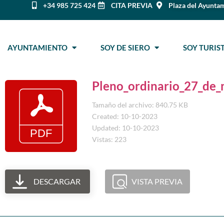
+34 985 725 424
CITA PREVIA
Plaza del Ayuntam
AYUNTAMIENTO
SOY DE SIERO
SOY TURI
Pleno_ordinario_27_de
Tamaño del archivo: 840.75 KB
Created: 10-10-2023
Updated: 10-10-2023
Vistas: 223
DESCARGAR
VISTA PREVIA