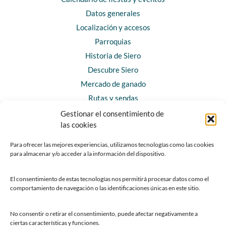
Datos generales
Localización y accesos
Parroquias
Historia de Siero
Descubre Siero
Mercado de ganado
Rutas y sendas
Gestionar el consentimiento de
las cookies
CONTACTO
Horarios y contacto
Para ofrecer las mejores experiencias, utilizamos tecnologías como las cookies
para almacenar y/o acceder a la información del dispositivo.
Teléfonos de interés
Formulario de contacto
El consentimiento de estas tecnologías nos permitirá procesar datos como el
Chatbot Siero
comportamiento de navegación o las identificaciones únicas en este sitio.
SEDES ELECTRÓNICAS
No consentir o retirar el consentimiento, puede afectar negativamente a
ciertas características y funciones.
Sede del Ayuntamiento de Siero