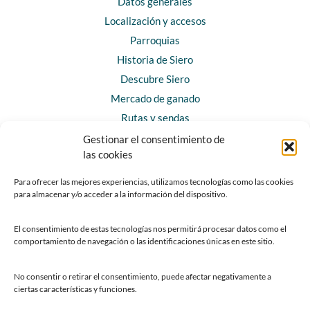
Datos generales
Localización y accesos
Parroquias
Historia de Siero
Descubre Siero
Mercado de ganado
Rutas y sendas
Gestionar el consentimiento de
las cookies
CONTACTO
Horarios y contacto
Para ofrecer las mejores experiencias, utilizamos tecnologías como las cookies
para almacenar y/o acceder a la información del dispositivo.
Teléfonos de interés
Formulario de contacto
El consentimiento de estas tecnologías nos permitirá procesar datos como el
Chatbot Siero
comportamiento de navegación o las identificaciones únicas en este sitio.
SEDES ELECTRÓNICAS
No consentir o retirar el consentimiento, puede afectar negativamente a
ciertas características y funciones.
Sede del Ayuntamiento de Siero
Sede de la Fundación Municipal de Cultura