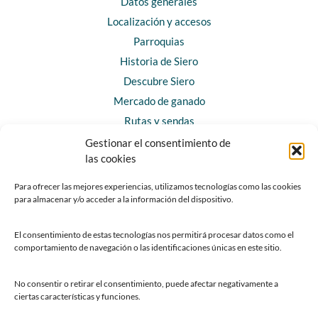
Datos generales
Localización y accesos
Parroquias
Historia de Siero
Descubre Siero
Mercado de ganado
Rutas y sendas
Gestionar el consentimiento de
las cookies
CONTACTO
Horarios y contacto
Para ofrecer las mejores experiencias, utilizamos tecnologías como las cookies
para almacenar y/o acceder a la información del dispositivo.
Teléfonos de interés
Formulario de contacto
El consentimiento de estas tecnologías nos permitirá procesar datos como el
Chatbot Siero
comportamiento de navegación o las identificaciones únicas en este sitio.
SEDES ELECTRÓNICAS
No consentir o retirar el consentimiento, puede afectar negativamente a
ciertas características y funciones.
Sede del Ayuntamiento de Siero
Sede de la Fundación Municipal de Cultura