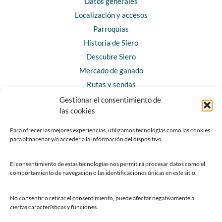
Datos generales
Localización y accesos
Parroquias
Historia de Siero
Descubre Siero
Mercado de ganado
Rutas y sendas
Gestionar el consentimiento de
las cookies
CONTACTO
Horarios y contacto
Para ofrecer las mejores experiencias, utilizamos tecnologías como las cookies
para almacenar y/o acceder a la información del dispositivo.
Teléfonos de interés
Formulario de contacto
El consentimiento de estas tecnologías nos permitirá procesar datos como el
Chatbot Siero
comportamiento de navegación o las identificaciones únicas en este sitio.
SEDES ELECTRÓNICAS
No consentir o retirar el consentimiento, puede afectar negativamente a
ciertas características y funciones.
Sede del Ayuntamiento de Siero
Sede de la Fundación Municipal de Cultura