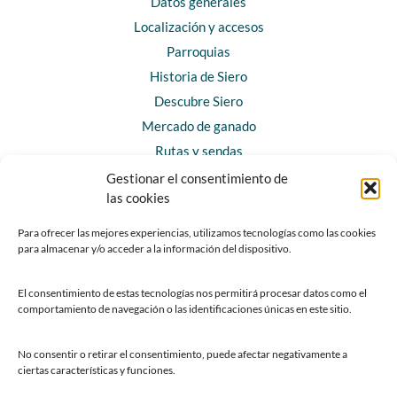
Datos generales
Localización y accesos
Parroquias
Historia de Siero
Descubre Siero
Mercado de ganado
Rutas y sendas
Gestionar el consentimiento de
las cookies
CONTACTO
Horarios y contacto
Para ofrecer las mejores experiencias, utilizamos tecnologías como las cookies
para almacenar y/o acceder a la información del dispositivo.
Teléfonos de interés
Formulario de contacto
El consentimiento de estas tecnologías nos permitirá procesar datos como el
Chatbot Siero
comportamiento de navegación o las identificaciones únicas en este sitio.
SEDES ELECTRÓNICAS
No consentir o retirar el consentimiento, puede afectar negativamente a
ciertas características y funciones.
Sede del Ayuntamiento de Siero
Sede de la Fundación Municipal de Cultura