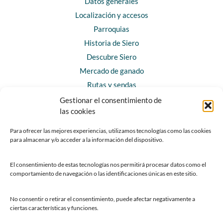
Datos generales
Localización y accesos
Parroquias
Historia de Siero
Descubre Siero
Mercado de ganado
Rutas y sendas
Gestionar el consentimiento de
las cookies
CONTACTO
Horarios y contacto
Para ofrecer las mejores experiencias, utilizamos tecnologías como las cookies
para almacenar y/o acceder a la información del dispositivo.
Teléfonos de interés
Formulario de contacto
El consentimiento de estas tecnologías nos permitirá procesar datos como el
Chatbot Siero
comportamiento de navegación o las identificaciones únicas en este sitio.
SEDES ELECTRÓNICAS
No consentir o retirar el consentimiento, puede afectar negativamente a
ciertas características y funciones.
Sede del Ayuntamiento de Siero
Sede de la Fundación Municipal de Cultura