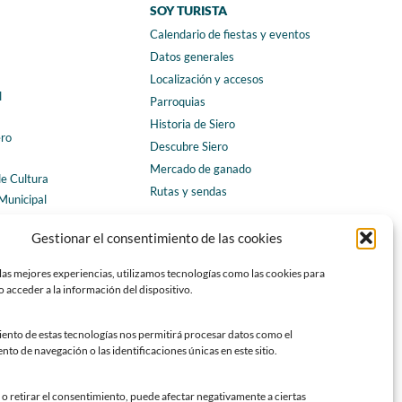
SOY TURISTA
Calendario de fiestas y eventos
a
Datos generales
Localización y accesos
l
Parroquias
Historia de Siero
ero
Descubre Siero
Mercado de ganado
de Cultura
Rutas y sendas
Municipal
ales
CONTACTO
Gestionar el consentimiento de las cookies
Horarios y contacto
las mejores experiencias, utilizamos tecnologías como las cookies para
Teléfonos de interés
 acceder a la información del dispositivo.
Formulario de contacto
Chatbot Siero
iento de estas tecnologías nos permitirá procesar datos como el
o de navegación o las identificaciones únicas en este sitio.
SEDES ELECTRÓNICAS
Sede del Ayuntamiento de Siero
o retirar el consentimiento, puede afectar negativamente a ciertas