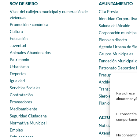
SOY DE SIERO
AYUNTAMIENTO
Visor del callejero municipal y numeración de
Cita Previa
viviendas
Identidad Corporativ
Promoción Económica
Saluda del Alcalde
Cultura
Corporación municipa
Educación
Pleno en directo
Juventud
Agenda Urbana de Si
Animales Abandonados
Grupos Municipales
Patrimonio
Fundación Municipal 
Urbanismo
Patronato Deportivo 
Deportes
Presupuestos municip
Igualdad
Archivo municipal
Servicios Sociales
Transparencia
Para ofrecer 
Contratación
Siero en Cifras
almacenar y/o
Proveedores
Plan de igualdad
Medioambiente
El consentim
Seguridad Ciudadana
ACTUALIDAD
comportamient
Normativa Municipal
Noticias
Empleo
Agenda
No consentir 