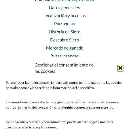
Datos generales
Localización y accesos
Parroquias
Historia de Siero
Descubre Siero
Mercado de ganado
Rutas y sendas
Gestionar el consentimiento de
las cookies
CONTACTO
Horarios y contacto
Para ofrecer las mejores experiencias, utilizamos tecnologías como las cookies
para almacenar y/o acceder a la información del dispositivo.
Teléfonos de interés
Formulario de contacto
El consentimiento de estas tecnologías nos permitirá procesar datos como el
Chatbot Siero
comportamiento de navegación o las identificaciones únicas en este sitio.
SEDES ELECTRÓNICAS
No consentir o retirar el consentimiento, puede afectar negativamente a
ciertas características y funciones.
Sede del Ayuntamiento de Siero