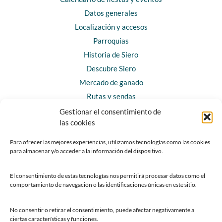
Datos generales
Localización y accesos
Parroquias
Historia de Siero
Descubre Siero
Mercado de ganado
Rutas y sendas
Gestionar el consentimiento de
las cookies
CONTACTO
Horarios y contacto
Para ofrecer las mejores experiencias, utilizamos tecnologías como las cookies
para almacenar y/o acceder a la información del dispositivo.
Teléfonos de interés
Formulario de contacto
El consentimiento de estas tecnologías nos permitirá procesar datos como el
Chatbot Siero
comportamiento de navegación o las identificaciones únicas en este sitio.
SEDES ELECTRÓNICAS
No consentir o retirar el consentimiento, puede afectar negativamente a
ciertas características y funciones.
Sede del Ayuntamiento de Siero