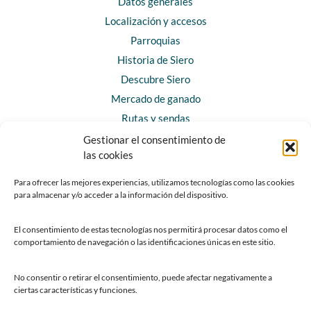
Datos generales
Localización y accesos
Parroquias
Historia de Siero
Descubre Siero
Mercado de ganado
Rutas y sendas
Gestionar el consentimiento de
las cookies
CONTACTO
Horarios y contacto
Para ofrecer las mejores experiencias, utilizamos tecnologías como las cookies
para almacenar y/o acceder a la información del dispositivo.
Teléfonos de interés
Formulario de contacto
El consentimiento de estas tecnologías nos permitirá procesar datos como el
Chatbot Siero
comportamiento de navegación o las identificaciones únicas en este sitio.
SEDES ELECTRÓNICAS
No consentir o retirar el consentimiento, puede afectar negativamente a
ciertas características y funciones.
Sede del Ayuntamiento de Siero
Sede de la Fundación Municipal de Cultura