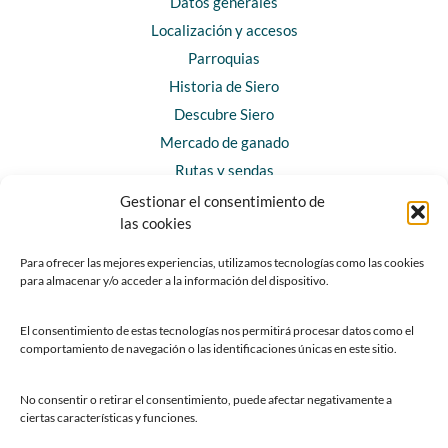
Datos generales
Localización y accesos
Parroquias
Historia de Siero
Descubre Siero
Mercado de ganado
Rutas y sendas
Gestionar el consentimiento de
las cookies
CONTACTO
Horarios y contacto
Para ofrecer las mejores experiencias, utilizamos tecnologías como las cookies
para almacenar y/o acceder a la información del dispositivo.
Teléfonos de interés
Formulario de contacto
El consentimiento de estas tecnologías nos permitirá procesar datos como el
Chatbot Siero
comportamiento de navegación o las identificaciones únicas en este sitio.
SEDES ELECTRÓNICAS
No consentir o retirar el consentimiento, puede afectar negativamente a
ciertas características y funciones.
Sede del Ayuntamiento de Siero
Sede de la Fundación Municipal de Cultura