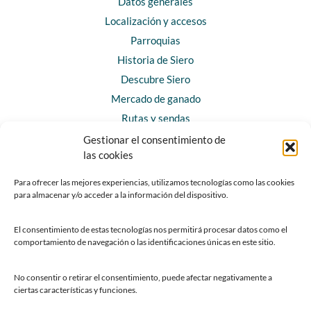
Datos generales
Localización y accesos
Parroquias
Historia de Siero
Descubre Siero
Mercado de ganado
Rutas y sendas
Gestionar el consentimiento de
las cookies
CONTACTO
Horarios y contacto
Para ofrecer las mejores experiencias, utilizamos tecnologías como las cookies
para almacenar y/o acceder a la información del dispositivo.
Teléfonos de interés
Formulario de contacto
El consentimiento de estas tecnologías nos permitirá procesar datos como el
Chatbot Siero
comportamiento de navegación o las identificaciones únicas en este sitio.
SEDES ELECTRÓNICAS
No consentir o retirar el consentimiento, puede afectar negativamente a
ciertas características y funciones.
Sede del Ayuntamiento de Siero
Sede de la Fundación Municipal de Cultura