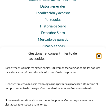
Datos generales
Localización y accesos
Parroquias
Historia de Siero
Descubre Siero
Mercado de ganado
Rutas y sendas
Gestionar el consentimiento de
las cookies
CONTACTO
Horarios y contacto
Para ofrecer las mejores experiencias, utilizamos tecnologías como las cookies
para almacenar y/o acceder a la información del dispositivo.
Teléfonos de interés
Formulario de contacto
El consentimiento de estas tecnologías nos permitirá procesar datos como el
Chatbot Siero
comportamiento de navegación o las identificaciones únicas en este sitio.
SEDES ELECTRÓNICAS
No consentir o retirar el consentimiento, puede afectar negativamente a
ciertas características y funciones.
Sede del Ayuntamiento de Siero