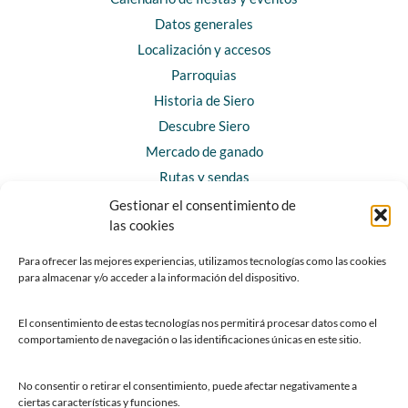
Datos generales
Localización y accesos
Parroquias
Historia de Siero
Descubre Siero
Mercado de ganado
Rutas y sendas
Gestionar el consentimiento de
las cookies
CONTACTO
Horarios y contacto
Para ofrecer las mejores experiencias, utilizamos tecnologías como las cookies
para almacenar y/o acceder a la información del dispositivo.
Teléfonos de interés
Formulario de contacto
El consentimiento de estas tecnologías nos permitirá procesar datos como el
Chatbot Siero
comportamiento de navegación o las identificaciones únicas en este sitio.
SEDES ELECTRÓNICAS
No consentir o retirar el consentimiento, puede afectar negativamente a
ciertas características y funciones.
Sede del Ayuntamiento de Siero