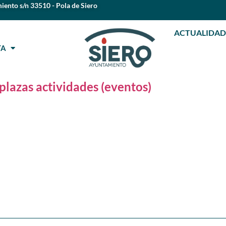
iento s/n 33510 - Pola de Siero
ACTUALIDAD
STA
plazas actividades (eventos)