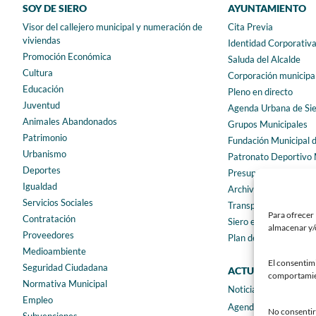
SOY DE SIERO
AYUNTAMIENTO
Visor del callejero municipal y numeración de
Cita Previa
viviendas
Identidad Corporativ
Promoción Económica
Saluda del Alcalde
Cultura
Corporación municipa
Educación
Pleno en directo
Juventud
Agenda Urbana de Si
Animales Abandonados
Grupos Municipales
Patrimonio
Fundación Municipal 
Urbanismo
Patronato Deportivo 
Deportes
Presupuestos municip
Igualdad
Archivo municipal
Servicios Sociales
Transparencia
Para ofrecer 
Contratación
Siero en Cifras
almacenar y/o
Proveedores
Plan de igualdad
Medioambiente
El consentim
Seguridad Ciudadana
ACTUALIDAD
comportamient
Normativa Municipal
Noticias
Empleo
Agenda
No consentir 