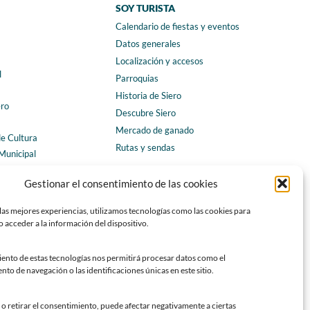
SOY TURISTA
Calendario de fiestas y eventos
a
Datos generales
Localización y accesos
l
Parroquias
Historia de Siero
ero
Descubre Siero
Mercado de ganado
de Cultura
Rutas y sendas
Municipal
ales
CONTACTO
Gestionar el consentimiento de las cookies
Horarios y contacto
las mejores experiencias, utilizamos tecnologías como las cookies para
Teléfonos de interés
 acceder a la información del dispositivo.
Formulario de contacto
Chatbot Siero
iento de estas tecnologías nos permitirá procesar datos como el
o de navegación o las identificaciones únicas en este sitio.
SEDES ELECTRÓNICAS
Sede del Ayuntamiento de Siero
o retirar el consentimiento, puede afectar negativamente a ciertas