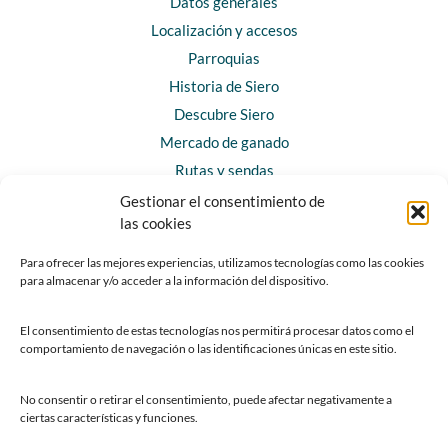
Datos generales
Localización y accesos
Parroquias
Historia de Siero
Descubre Siero
Mercado de ganado
Rutas y sendas
Gestionar el consentimiento de
las cookies
CONTACTO
Horarios y contacto
Para ofrecer las mejores experiencias, utilizamos tecnologías como las cookies
para almacenar y/o acceder a la información del dispositivo.
Teléfonos de interés
Formulario de contacto
El consentimiento de estas tecnologías nos permitirá procesar datos como el
Chatbot Siero
comportamiento de navegación o las identificaciones únicas en este sitio.
SEDES ELECTRÓNICAS
No consentir o retirar el consentimiento, puede afectar negativamente a
ciertas características y funciones.
Sede del Ayuntamiento de Siero
Sede de la Fundación Municipal de Cultura