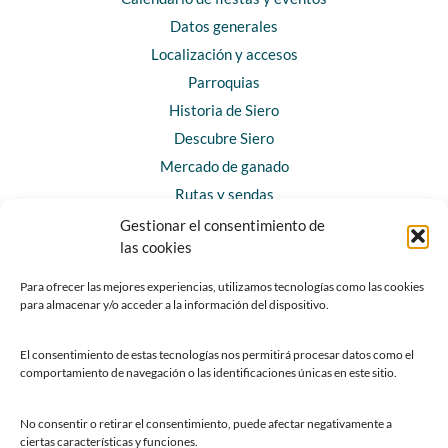
Datos generales
Localización y accesos
Parroquias
Historia de Siero
Descubre Siero
Mercado de ganado
Rutas y sendas
Gestionar el consentimiento de
las cookies
CONTACTO
Horarios y contacto
Para ofrecer las mejores experiencias, utilizamos tecnologías como las cookies
para almacenar y/o acceder a la información del dispositivo.
Teléfonos de interés
Formulario de contacto
El consentimiento de estas tecnologías nos permitirá procesar datos como el
Chatbot Siero
comportamiento de navegación o las identificaciones únicas en este sitio.
SEDES ELECTRÓNICAS
No consentir o retirar el consentimiento, puede afectar negativamente a
ciertas características y funciones.
Sede del Ayuntamiento de Siero