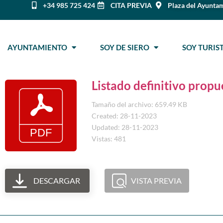
+34 985 725 424
CITA PREVIA
Plaza del Ayuntam
AYUNTAMIENTO
SOY DE SIERO
SOY TURI
Listado definitivo propu
Tamaño del archivo: 659.49 KB
Created: 28-11-2023
Updated: 28-11-2023
Vistas: 481
DESCARGAR
VISTA PREVIA