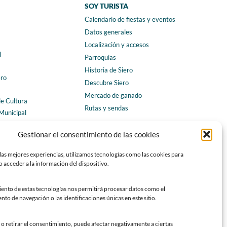
SOY TURISTA
Calendario de fiestas y eventos
a
Datos generales
Localización y accesos
l
Parroquias
Historia de Siero
ero
Descubre Siero
Mercado de ganado
de Cultura
Rutas y sendas
Municipal
ales
CONTACTO
Gestionar el consentimiento de las cookies
Horarios y contacto
las mejores experiencias, utilizamos tecnologías como las cookies para
Teléfonos de interés
 acceder a la información del dispositivo.
Formulario de contacto
Chatbot Siero
iento de estas tecnologías nos permitirá procesar datos como el
o de navegación o las identificaciones únicas en este sitio.
SEDES ELECTRÓNICAS
Sede del Ayuntamiento de Siero
o retirar el consentimiento, puede afectar negativamente a ciertas