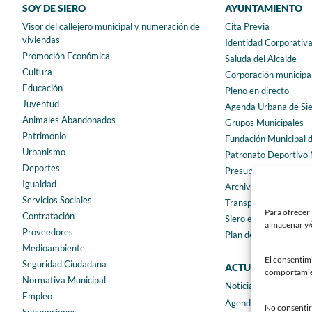
SOY DE SIERO
AYUNTAMIENTO
Visor del callejero municipal y numeración de
Cita Previa
viviendas
Identidad Corporativ
Promoción Económica
Saluda del Alcalde
Cultura
Corporación municipa
Educación
Pleno en directo
Juventud
Agenda Urbana de Si
Animales Abandonados
Grupos Municipales
Patrimonio
Fundación Municipal 
Urbanismo
Patronato Deportivo 
Deportes
Presupuestos municip
Igualdad
Archivo municipal
Servicios Sociales
Transparencia
Para ofrecer 
Contratación
Siero en Cifras
almacenar y/o
Proveedores
Plan de igualdad
Medioambiente
El consentim
Seguridad Ciudadana
ACTUALIDAD
comportamient
Normativa Municipal
Noticias
Empleo
Agenda
No consentir 