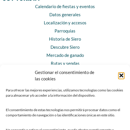
Calendario de fiestas y eventos
Datos generales
Localización y accesos
Parroquias
Historia de Siero
Descubre Siero
Mercado de ganado
Rutas y sendas
Gestionar el consentimiento de
las cookies
CONTACTO
Horarios y contacto
Para ofrecer las mejores experiencias, utilizamos tecnologías como las cookies
para almacenar y/o acceder a la información del dispositivo.
Teléfonos de interés
Formulario de contacto
El consentimiento de estas tecnologías nos permitirá procesar datos como el
Chatbot Siero
comportamiento de navegación o las identificaciones únicas en este sitio.
SEDES ELECTRÓNICAS
No consentir o retirar el consentimiento, puede afectar negativamente a