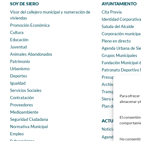
SOY DE SIERO
AYUNTAMIENTO
Visor del callejero municipal y numeración de
Cita Previa
viviendas
Identidad Corporativ
Promoción Económica
Saluda del Alcalde
Cultura
Corporación municipa
Educación
Pleno en directo
Juventud
Agenda Urbana de Si
Animales Abandonados
Grupos Municipales
Patrimonio
Fundación Municipal 
Urbanismo
Patronato Deportivo 
Deportes
Presupuestos municip
Igualdad
Archivo municipal
Servicios Sociales
Transparencia
Para ofrecer 
Contratación
Siero en Cifras
almacenar y/o
Proveedores
Plan de igualdad
Medioambiente
El consentim
Seguridad Ciudadana
ACTUALIDAD
comportamient
Normativa Municipal
Noticias
Empleo
Agenda
No consentir 