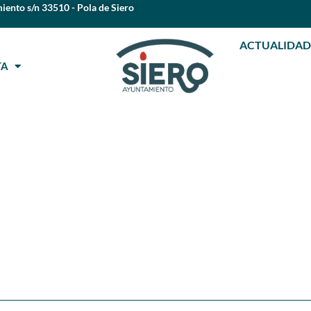
iento s/n 33510 - Pola de Siero
ACTUALIDAD
STA