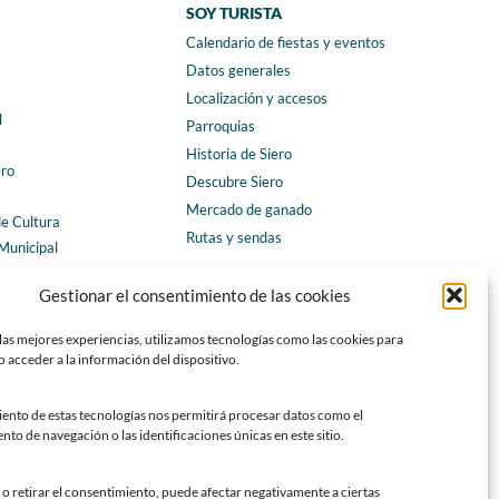
SOY TURISTA
Calendario de fiestas y eventos
a
Datos generales
Localización y accesos
l
Parroquias
Historia de Siero
ero
Descubre Siero
Mercado de ganado
de Cultura
Rutas y sendas
Municipal
ales
CONTACTO
Gestionar el consentimiento de las cookies
Horarios y contacto
las mejores experiencias, utilizamos tecnologías como las cookies para
Teléfonos de interés
 acceder a la información del dispositivo.
Formulario de contacto
Chatbot Siero
iento de estas tecnologías nos permitirá procesar datos como el
o de navegación o las identificaciones únicas en este sitio.
SEDES ELECTRÓNICAS
Sede del Ayuntamiento de Siero
o retirar el consentimiento, puede afectar negativamente a ciertas