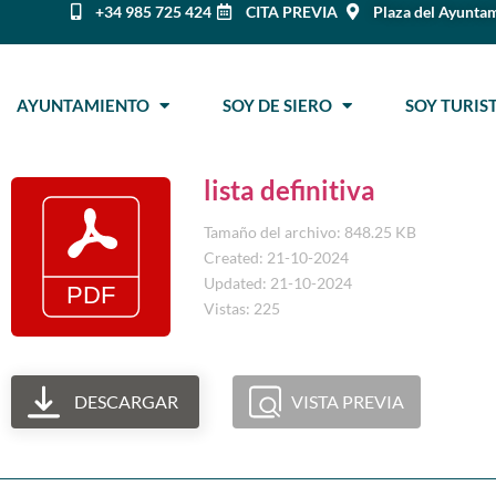
+34 985 725 424
CITA PREVIA
Plaza del Ayuntam
AYUNTAMIENTO
SOY DE SIERO
SOY TURI
lista definitiva
Tamaño del archivo: 848.25 KB
Created: 21-10-2024
Updated: 21-10-2024
Vistas: 225
DESCARGAR
VISTA PREVIA