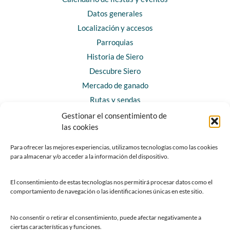
Datos generales
Localización y accesos
Parroquias
Historia de Siero
Descubre Siero
Mercado de ganado
Rutas y sendas
Gestionar el consentimiento de
las cookies
CONTACTO
Horarios y contacto
Para ofrecer las mejores experiencias, utilizamos tecnologías como las cookies
para almacenar y/o acceder a la información del dispositivo.
Teléfonos de interés
Formulario de contacto
El consentimiento de estas tecnologías nos permitirá procesar datos como el
Chatbot Siero
comportamiento de navegación o las identificaciones únicas en este sitio.
SEDES ELECTRÓNICAS
No consentir o retirar el consentimiento, puede afectar negativamente a
ciertas características y funciones.
Sede del Ayuntamiento de Siero