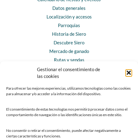
Datos generales
Localización y accesos
Parroquias
Historia de Siero
Descubre Siero
Mercado de ganado
Rutas y sendas
Gestionar el consentimiento de
las cookies
CONTACTO
Horarios y contacto
Para ofrecer las mejores experiencias, utilizamos tecnologías como las cookies
para almacenar y/o acceder a la información del dispositivo.
Teléfonos de interés
Formulario de contacto
El consentimiento de estas tecnologías nos permitirá procesar datos como el
Chatbot Siero
comportamiento de navegación o las identificaciones únicas en este sitio.
SEDES ELECTRÓNICAS
No consentir o retirar el consentimiento, puede afectar negativamente a
ciertas características y funciones.
Sede del Ayuntamiento de Siero