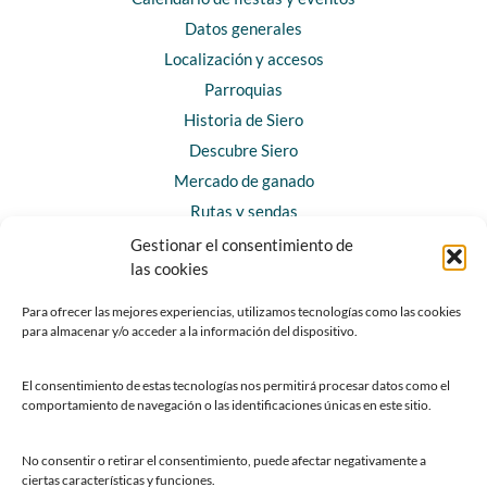
Datos generales
Localización y accesos
Parroquias
Historia de Siero
Descubre Siero
Mercado de ganado
Rutas y sendas
Gestionar el consentimiento de
las cookies
CONTACTO
Horarios y contacto
Para ofrecer las mejores experiencias, utilizamos tecnologías como las cookies
para almacenar y/o acceder a la información del dispositivo.
Teléfonos de interés
Formulario de contacto
El consentimiento de estas tecnologías nos permitirá procesar datos como el
Chatbot Siero
comportamiento de navegación o las identificaciones únicas en este sitio.
SEDES ELECTRÓNICAS
No consentir o retirar el consentimiento, puede afectar negativamente a
ciertas características y funciones.
Sede del Ayuntamiento de Siero