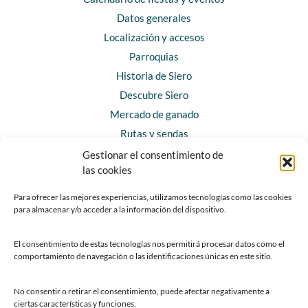
Datos generales
Localización y accesos
Parroquias
Historia de Siero
Descubre Siero
Mercado de ganado
Rutas y sendas
Gestionar el consentimiento de
las cookies
CONTACTO
Horarios y contacto
Para ofrecer las mejores experiencias, utilizamos tecnologías como las cookies
para almacenar y/o acceder a la información del dispositivo.
Teléfonos de interés
Formulario de contacto
El consentimiento de estas tecnologías nos permitirá procesar datos como el
Chatbot Siero
comportamiento de navegación o las identificaciones únicas en este sitio.
SEDES ELECTRÓNICAS
No consentir o retirar el consentimiento, puede afectar negativamente a
ciertas características y funciones.
Sede del Ayuntamiento de Siero