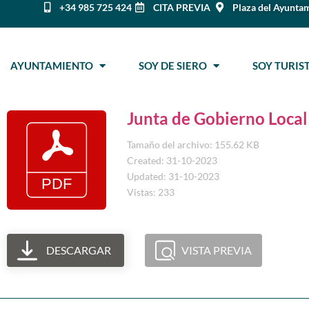
+34 985 725 424
CITA PREVIA
Plaza del Ayuntam
AYUNTAMIENTO
SOY DE SIERO
SOY TURI
Junta de Gobierno Local
Tamaño del archivo: 155.62 KB
Created: 31-10-2023
Updated: 31-10-2023
Vistas: 233
DESCARGAR
VISTA PREVIA