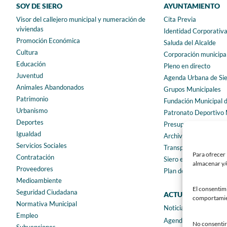
SOY DE SIERO
AYUNTAMIENTO
Visor del callejero municipal y numeración de
Cita Previa
viviendas
Identidad Corporativ
Promoción Económica
Saluda del Alcalde
Cultura
Corporación municipa
Educación
Pleno en directo
Juventud
Agenda Urbana de Si
Animales Abandonados
Grupos Municipales
Patrimonio
Fundación Municipal 
Urbanismo
Patronato Deportivo 
Deportes
Presupuestos municip
Igualdad
Archivo municipal
Servicios Sociales
Transparencia
Para ofrecer 
Contratación
Siero en Cifras
almacenar y/o
Proveedores
Plan de igualdad
Medioambiente
El consentim
Seguridad Ciudadana
ACTUALIDAD
comportamient
Normativa Municipal
Noticias
Empleo
Agenda
No consentir 