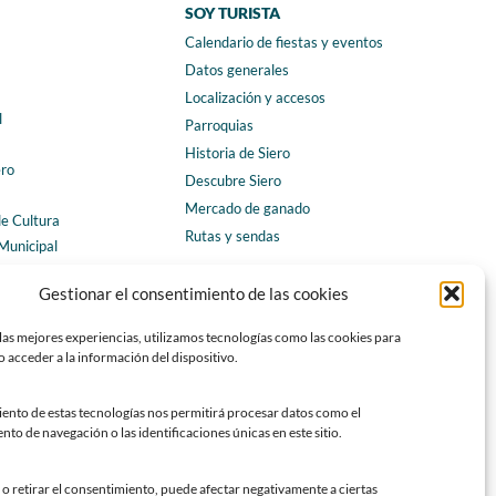
SOY TURISTA
Calendario de fiestas y eventos
a
Datos generales
Localización y accesos
l
Parroquias
Historia de Siero
ero
Descubre Siero
Mercado de ganado
de Cultura
Rutas y sendas
Municipal
ales
CONTACTO
Gestionar el consentimiento de las cookies
Horarios y contacto
las mejores experiencias, utilizamos tecnologías como las cookies para
Teléfonos de interés
 acceder a la información del dispositivo.
Formulario de contacto
Chatbot Siero
iento de estas tecnologías nos permitirá procesar datos como el
o de navegación o las identificaciones únicas en este sitio.
SEDES ELECTRÓNICAS
Sede del Ayuntamiento de Siero
o retirar el consentimiento, puede afectar negativamente a ciertas