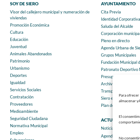
SOY DE SIERO
AYUNTAMIENTO
Visor del callejero municipal y numeración de
Cita Previa
viviendas
Identidad Corporativ
Promoción Económica
Saluda del Alcalde
Cultura
Corporación municipa
Educación
Pleno en directo
Juventud
Agenda Urbana de Si
Animales Abandonados
Grupos Municipales
Patrimonio
Fundación Municipal 
Urbanismo
Patronato Deportivo 
Deportes
Presupuestos municip
Igualdad
Archivo municipal
Servicios Sociales
Transparencia
Para ofrecer 
Contratación
Siero en Cifras
almacenar y/o
Proveedores
Plan de igualdad
Medioambiente
El consentim
Seguridad Ciudadana
ACTUALIDAD
comportamient
Normativa Municipal
Noticias
Empleo
Agenda
No consentir 