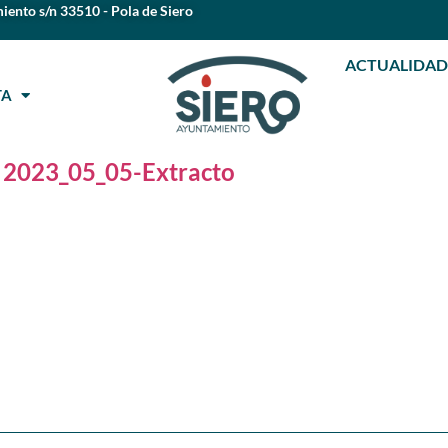
iento s/n 33510 - Pola de Siero
ACTUALIDAD
STA
l 2023_05_05-Extracto