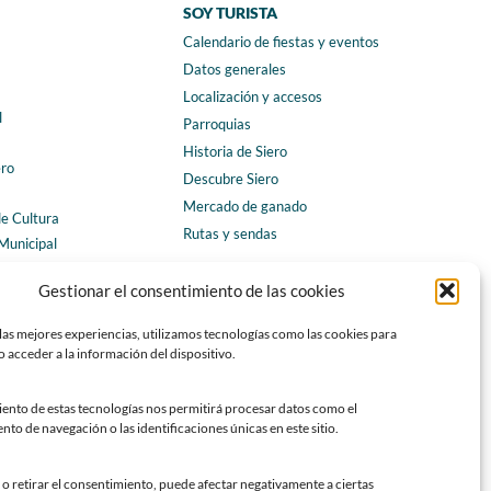
SOY TURISTA
Calendario de fiestas y eventos
a
Datos generales
Localización y accesos
l
Parroquias
Historia de Siero
ero
Descubre Siero
Mercado de ganado
de Cultura
Rutas y sendas
Municipal
ales
CONTACTO
Gestionar el consentimiento de las cookies
Horarios y contacto
las mejores experiencias, utilizamos tecnologías como las cookies para
Teléfonos de interés
 acceder a la información del dispositivo.
Formulario de contacto
Chatbot Siero
iento de estas tecnologías nos permitirá procesar datos como el
o de navegación o las identificaciones únicas en este sitio.
SEDES ELECTRÓNICAS
Sede del Ayuntamiento de Siero
o retirar el consentimiento, puede afectar negativamente a ciertas