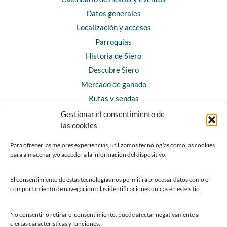
Datos generales
Localización y accesos
Parroquias
Historia de Siero
Descubre Siero
Mercado de ganado
Rutas y sendas
Gestionar el consentimiento de
las cookies
CONTACTO
Horarios y contacto
Para ofrecer las mejores experiencias, utilizamos tecnologías como las cookies
para almacenar y/o acceder a la información del dispositivo.
Teléfonos de interés
Formulario de contacto
El consentimiento de estas tecnologías nos permitirá procesar datos como el
Chatbot Siero
comportamiento de navegación o las identificaciones únicas en este sitio.
SEDES ELECTRÓNICAS
No consentir o retirar el consentimiento, puede afectar negativamente a
ciertas características y funciones.
Sede del Ayuntamiento de Siero