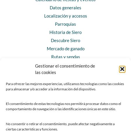
Datos generales
Localización y accesos
Parroquias
Historia de Siero
Descubre Siero
Mercado de ganado
Rutas y sendas
Gestionar el consentimiento de
las cookies
CONTACTO
Horarios y contacto
Para ofrecer las mejores experiencias, utilizamos tecnologías como las cookies
para almacenar y/o acceder a la información del dispositivo.
Teléfonos de interés
Formulario de contacto
El consentimiento de estas tecnologías nos permitirá procesar datos como el
Chatbot Siero
comportamiento de navegación o las identificaciones únicas en este sitio.
SEDES ELECTRÓNICAS
No consentir o retirar el consentimiento, puede afectar negativamente a
ciertas características y funciones.
Sede del Ayuntamiento de Siero