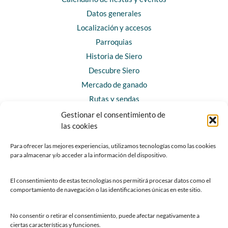
Datos generales
Localización y accesos
Parroquias
Historia de Siero
Descubre Siero
Mercado de ganado
Rutas y sendas
Gestionar el consentimiento de
las cookies
CONTACTO
Horarios y contacto
Para ofrecer las mejores experiencias, utilizamos tecnologías como las cookies
para almacenar y/o acceder a la información del dispositivo.
Teléfonos de interés
Formulario de contacto
El consentimiento de estas tecnologías nos permitirá procesar datos como el
Chatbot Siero
comportamiento de navegación o las identificaciones únicas en este sitio.
SEDES ELECTRÓNICAS
No consentir o retirar el consentimiento, puede afectar negativamente a
ciertas características y funciones.
Sede del Ayuntamiento de Siero