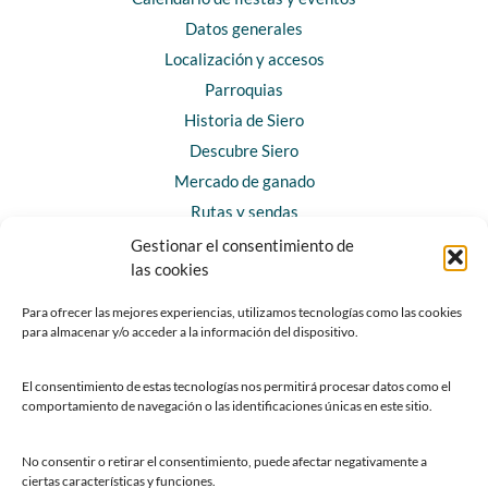
Datos generales
Localización y accesos
Parroquias
Historia de Siero
Descubre Siero
Mercado de ganado
Rutas y sendas
Gestionar el consentimiento de
las cookies
CONTACTO
Horarios y contacto
Para ofrecer las mejores experiencias, utilizamos tecnologías como las cookies
para almacenar y/o acceder a la información del dispositivo.
Teléfonos de interés
Formulario de contacto
El consentimiento de estas tecnologías nos permitirá procesar datos como el
Chatbot Siero
comportamiento de navegación o las identificaciones únicas en este sitio.
SEDES ELECTRÓNICAS
No consentir o retirar el consentimiento, puede afectar negativamente a
ciertas características y funciones.
Sede del Ayuntamiento de Siero