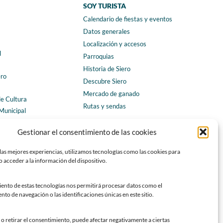
SOY TURISTA
Calendario de fiestas y eventos
a
Datos generales
Localización y accesos
l
Parroquias
Historia de Siero
ero
Descubre Siero
Mercado de ganado
de Cultura
Rutas y sendas
Municipal
ales
CONTACTO
Gestionar el consentimiento de las cookies
Horarios y contacto
las mejores experiencias, utilizamos tecnologías como las cookies para
Teléfonos de interés
 acceder a la información del dispositivo.
Formulario de contacto
Chatbot Siero
iento de estas tecnologías nos permitirá procesar datos como el
o de navegación o las identificaciones únicas en este sitio.
SEDES ELECTRÓNICAS
Sede del Ayuntamiento de Siero
o retirar el consentimiento, puede afectar negativamente a ciertas