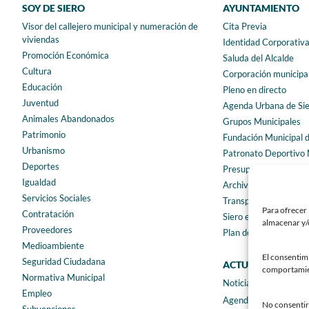
SOY DE SIERO
AYUNTAMIENTO
Visor del callejero municipal y numeración de
Cita Previa
viviendas
Identidad Corporativ
Promoción Económica
Saluda del Alcalde
Cultura
Corporación municipa
Educación
Pleno en directo
Juventud
Agenda Urbana de Si
Animales Abandonados
Grupos Municipales
Patrimonio
Fundación Municipal 
Urbanismo
Patronato Deportivo 
Deportes
Presupuestos municip
Igualdad
Archivo municipal
Servicios Sociales
Transparencia
Para ofrecer 
Contratación
Siero en Cifras
almacenar y/o
Proveedores
Plan de igualdad
Medioambiente
El consentim
Seguridad Ciudadana
ACTUALIDAD
comportamient
Normativa Municipal
Noticias
Empleo
Agenda
No consentir 