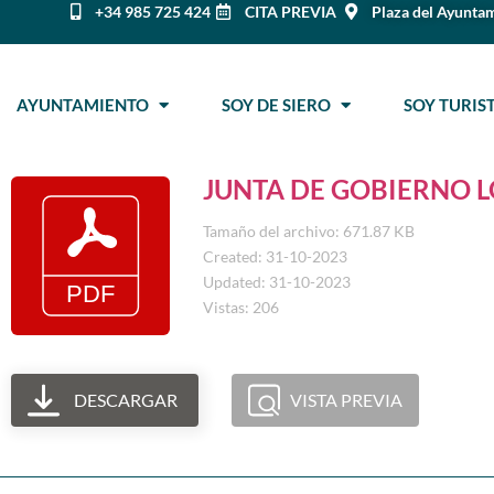
+34 985 725 424
CITA PREVIA
Plaza del Ayuntam
AYUNTAMIENTO
SOY DE SIERO
SOY TURI
JUNTA DE GOBIERNO LO
Tamaño del archivo: 671.87 KB
Created: 31-10-2023
Updated: 31-10-2023
Vistas: 206
DESCARGAR
VISTA PREVIA