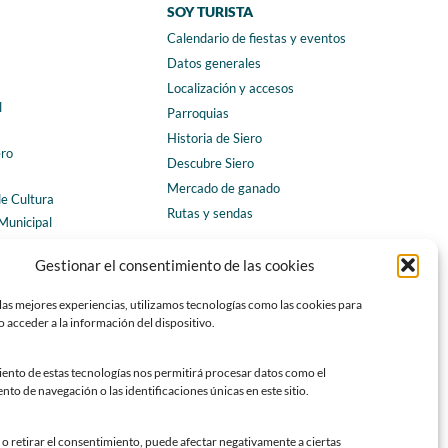
SOY TURISTA
Calendario de fiestas y eventos
a
Datos generales
Localización y accesos
l
Parroquias
Historia de Siero
ero
Descubre Siero
Mercado de ganado
de Cultura
Rutas y sendas
Municipal
ales
CONTACTO
Gestionar el consentimiento de las cookies
Horarios y contacto
las mejores experiencias, utilizamos tecnologías como las cookies para
Teléfonos de interés
 acceder a la información del dispositivo.
Formulario de contacto
Chatbot Siero
iento de estas tecnologías nos permitirá procesar datos como el
o de navegación o las identificaciones únicas en este sitio.
SEDES ELECTRÓNICAS
Sede del Ayuntamiento de Siero
o retirar el consentimiento, puede afectar negativamente a ciertas