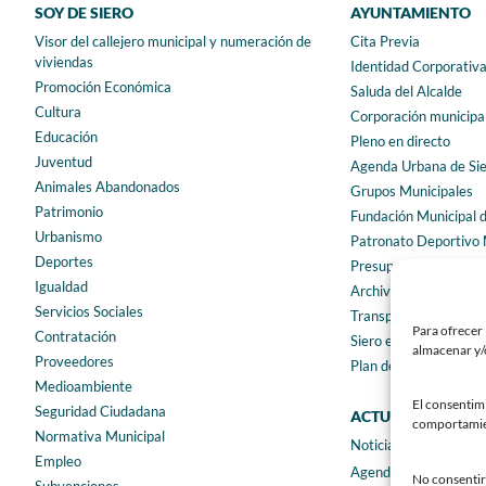
SOY DE SIERO
AYUNTAMIENTO
Visor del callejero municipal y numeración de
Cita Previa
viviendas
Identidad Corporativ
Promoción Económica
Saluda del Alcalde
Cultura
Corporación municipa
Educación
Pleno en directo
Juventud
Agenda Urbana de Si
Animales Abandonados
Grupos Municipales
Patrimonio
Fundación Municipal 
Urbanismo
Patronato Deportivo 
Deportes
Presupuestos municip
Igualdad
Archivo municipal
Servicios Sociales
Transparencia
Para ofrecer 
Contratación
Siero en Cifras
almacenar y/o
Proveedores
Plan de igualdad
Medioambiente
El consentim
Seguridad Ciudadana
ACTUALIDAD
comportamient
Normativa Municipal
Noticias
Empleo
Agenda
No consentir 