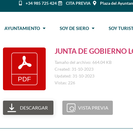
+34 985 725 424
CITA PREVIA
Plaza del Ayuntam
AYUNTAMIENTO
SOY DE SIERO
SOY TURI
JUNTA DE GOBIERNO LO
Tamaño del archivo: 664.04 KB
Created: 31-10-2023
Updated: 31-10-2023
Vistas: 226
DESCARGAR
VISTA PREVIA