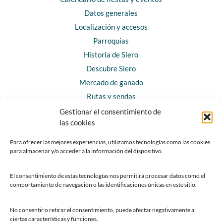
Datos generales
Localización y accesos
Parroquias
Historia de Siero
Descubre Siero
Mercado de ganado
Rutas y sendas
Gestionar el consentimiento de
las cookies
CONTACTO
Horarios y contacto
Para ofrecer las mejores experiencias, utilizamos tecnologías como las cookies
para almacenar y/o acceder a la información del dispositivo.
Teléfonos de interés
Formulario de contacto
El consentimiento de estas tecnologías nos permitirá procesar datos como el
Chatbot Siero
comportamiento de navegación o las identificaciones únicas en este sitio.
SEDES ELECTRÓNICAS
No consentir o retirar el consentimiento, puede afectar negativamente a
ciertas características y funciones.
Sede del Ayuntamiento de Siero