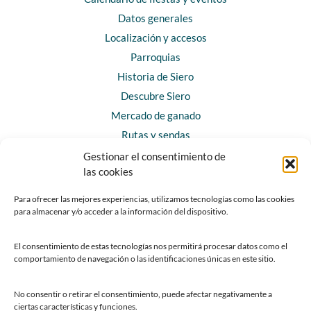
Datos generales
Localización y accesos
Parroquias
Historia de Siero
Descubre Siero
Mercado de ganado
Rutas y sendas
Gestionar el consentimiento de
las cookies
CONTACTO
Horarios y contacto
Para ofrecer las mejores experiencias, utilizamos tecnologías como las cookies
para almacenar y/o acceder a la información del dispositivo.
Teléfonos de interés
Formulario de contacto
El consentimiento de estas tecnologías nos permitirá procesar datos como el
Chatbot Siero
comportamiento de navegación o las identificaciones únicas en este sitio.
SEDES ELECTRÓNICAS
No consentir o retirar el consentimiento, puede afectar negativamente a
ciertas características y funciones.
Sede del Ayuntamiento de Siero