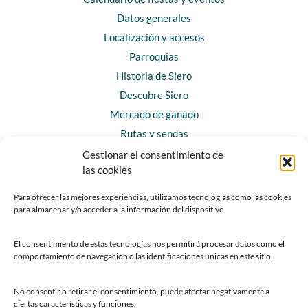
Datos generales
Localización y accesos
Parroquias
Historia de Siero
Descubre Siero
Mercado de ganado
Rutas y sendas
Gestionar el consentimiento de
las cookies
CONTACTO
Horarios y contacto
Para ofrecer las mejores experiencias, utilizamos tecnologías como las cookies
para almacenar y/o acceder a la información del dispositivo.
Teléfonos de interés
Formulario de contacto
El consentimiento de estas tecnologías nos permitirá procesar datos como el
Chatbot Siero
comportamiento de navegación o las identificaciones únicas en este sitio.
SEDES ELECTRÓNICAS
No consentir o retirar el consentimiento, puede afectar negativamente a
ciertas características y funciones.
Sede del Ayuntamiento de Siero