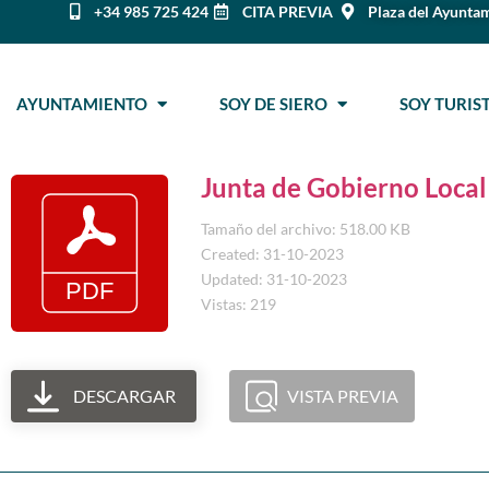
+34 985 725 424
CITA PREVIA
Plaza del Ayuntam
AYUNTAMIENTO
SOY DE SIERO
SOY TURI
Junta de Gobierno Loca
Tamaño del archivo: 518.00 KB
Created: 31-10-2023
Updated: 31-10-2023
Vistas: 219
DESCARGAR
VISTA PREVIA