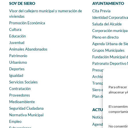
SOY DE SIERO
AYUNTAMIENTO
Visor del callejero municipal y numeración de
Cita Previa
viviendas
Identidad Corporativ
Promoción Económica
Saluda del Alcalde
Cultura
Corporación municipa
Educación
Pleno en directo
Juventud
Agenda Urbana de Si
Animales Abandonados
Grupos Municipales
Patrimonio
Fundación Municipal 
Urbanismo
Patronato Deportivo 
Deportes
Presupuestos municip
Igualdad
Archivo municipal
Servicios Sociales
Transparencia
Para ofrecer 
Contratación
Siero en Cifras
almacenar y/o
Proveedores
Plan de igualdad
Medioambiente
El consentim
Seguridad Ciudadana
ACTUALIDAD
comportamient
Normativa Municipal
Noticias
Empleo
Agenda
No consentir 