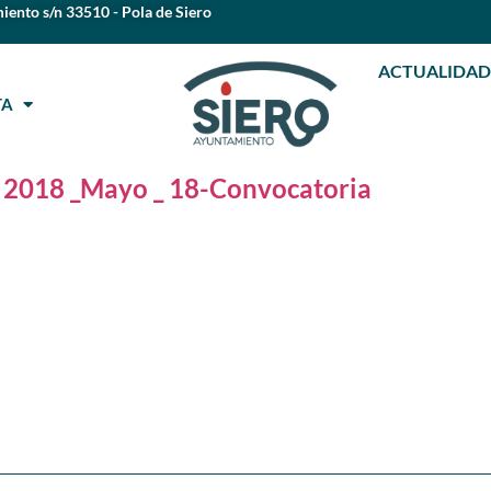
iento s/n 33510 - Pola de Siero
ACTUALIDAD
STA
l 2018 _Mayo _ 18-Convocatoria