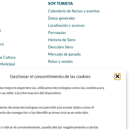
SOY TURISTA
Calendario de fiestas y eventos
a
Datos generales
Localización y accesos
l
Parroquias
Historia de Siero
ero
Descubre Siero
Mercado de ganado
de Cultura
Rutas y sendas
Municipal
ales
CONTACTO
Gestionar el consentimiento de las cookies
Horarios y contacto
las mejores experiencias, utilizamos tecnologías como las cookies para
Teléfonos de interés
 acceder a la información del dispositivo.
Formulario de contacto
Chatbot Siero
iento de estas tecnologías nos permitirá procesar datos como el
o de navegación o las identificaciones únicas en este sitio.
SEDES ELECTRÓNICAS
Sede del Ayuntamiento de Siero
o retirar el consentimiento, puede afectar negativamente a ciertas