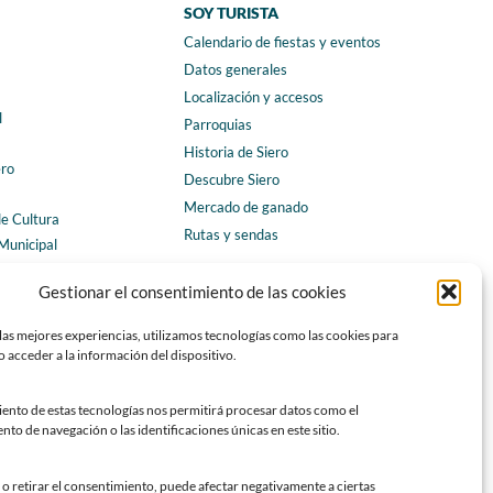
SOY TURISTA
Calendario de fiestas y eventos
a
Datos generales
Localización y accesos
l
Parroquias
Historia de Siero
ero
Descubre Siero
Mercado de ganado
de Cultura
Rutas y sendas
Municipal
ales
CONTACTO
Gestionar el consentimiento de las cookies
Horarios y contacto
las mejores experiencias, utilizamos tecnologías como las cookies para
Teléfonos de interés
 acceder a la información del dispositivo.
Formulario de contacto
Chatbot Siero
iento de estas tecnologías nos permitirá procesar datos como el
o de navegación o las identificaciones únicas en este sitio.
SEDES ELECTRÓNICAS
Sede del Ayuntamiento de Siero
o retirar el consentimiento, puede afectar negativamente a ciertas