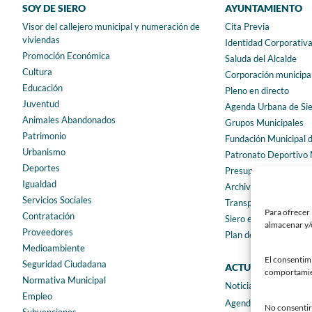
SOY DE SIERO
AYUNTAMIENTO
Visor del callejero municipal y numeración de
Cita Previa
viviendas
Identidad Corporativ
Promoción Económica
Saluda del Alcalde
Cultura
Corporación municipa
Educación
Pleno en directo
Juventud
Agenda Urbana de Si
Animales Abandonados
Grupos Municipales
Patrimonio
Fundación Municipal 
Urbanismo
Patronato Deportivo 
Deportes
Presupuestos municip
Igualdad
Archivo municipal
Servicios Sociales
Transparencia
Para ofrecer 
Contratación
Siero en Cifras
almacenar y/o
Proveedores
Plan de igualdad
Medioambiente
El consentim
Seguridad Ciudadana
ACTUALIDAD
comportamient
Normativa Municipal
Noticias
Empleo
Agenda
No consentir 