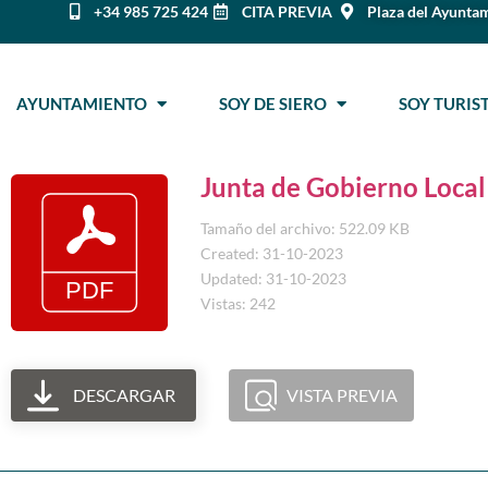
+34 985 725 424
CITA PREVIA
Plaza del Ayuntam
AYUNTAMIENTO
SOY DE SIERO
SOY TURI
Junta de Gobierno Local
Tamaño del archivo: 522.09 KB
Created: 31-10-2023
Updated: 31-10-2023
Vistas: 242
DESCARGAR
VISTA PREVIA