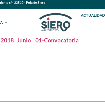
iento s/n 33510 - Pola de Siero
ACTUALIDAD
STA
 2018 _Junio _ 01-Convocatoria