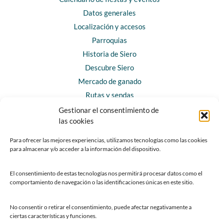
Datos generales
Localización y accesos
Parroquias
Historia de Siero
Descubre Siero
Mercado de ganado
Rutas y sendas
Gestionar el consentimiento de
las cookies
CONTACTO
Horarios y contacto
Para ofrecer las mejores experiencias, utilizamos tecnologías como las cookies
para almacenar y/o acceder a la información del dispositivo.
Teléfonos de interés
Formulario de contacto
El consentimiento de estas tecnologías nos permitirá procesar datos como el
Chatbot Siero
comportamiento de navegación o las identificaciones únicas en este sitio.
SEDES ELECTRÓNICAS
No consentir o retirar el consentimiento, puede afectar negativamente a
ciertas características y funciones.
Sede del Ayuntamiento de Siero