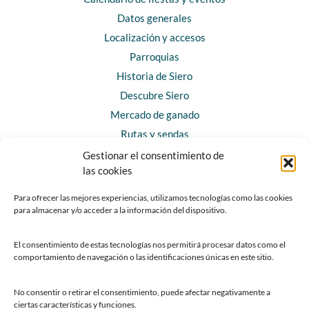
Datos generales
Localización y accesos
Parroquias
Historia de Siero
Descubre Siero
Mercado de ganado
Rutas y sendas
Gestionar el consentimiento de
las cookies
CONTACTO
Horarios y contacto
Para ofrecer las mejores experiencias, utilizamos tecnologías como las cookies
para almacenar y/o acceder a la información del dispositivo.
Teléfonos de interés
Formulario de contacto
El consentimiento de estas tecnologías nos permitirá procesar datos como el
Chatbot Siero
comportamiento de navegación o las identificaciones únicas en este sitio.
SEDES ELECTRÓNICAS
No consentir o retirar el consentimiento, puede afectar negativamente a
ciertas características y funciones.
Sede del Ayuntamiento de Siero