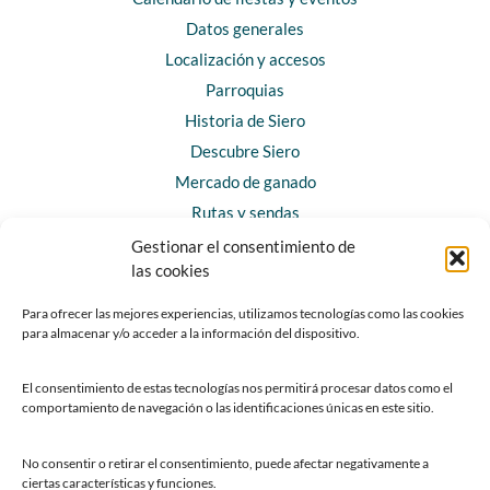
Datos generales
Localización y accesos
Parroquias
Historia de Siero
Descubre Siero
Mercado de ganado
Rutas y sendas
Gestionar el consentimiento de
las cookies
CONTACTO
Horarios y contacto
Para ofrecer las mejores experiencias, utilizamos tecnologías como las cookies
para almacenar y/o acceder a la información del dispositivo.
Teléfonos de interés
Formulario de contacto
El consentimiento de estas tecnologías nos permitirá procesar datos como el
Chatbot Siero
comportamiento de navegación o las identificaciones únicas en este sitio.
SEDES ELECTRÓNICAS
No consentir o retirar el consentimiento, puede afectar negativamente a
ciertas características y funciones.
Sede del Ayuntamiento de Siero