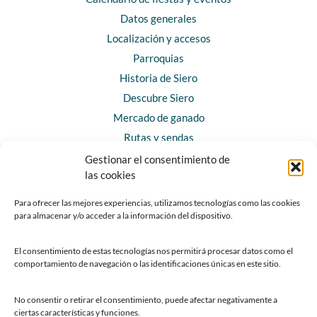
Datos generales
Localización y accesos
Parroquias
Historia de Siero
Descubre Siero
Mercado de ganado
Rutas y sendas
Gestionar el consentimiento de
las cookies
CONTACTO
Horarios y contacto
Para ofrecer las mejores experiencias, utilizamos tecnologías como las cookies
para almacenar y/o acceder a la información del dispositivo.
Teléfonos de interés
Formulario de contacto
El consentimiento de estas tecnologías nos permitirá procesar datos como el
Chatbot Siero
comportamiento de navegación o las identificaciones únicas en este sitio.
SEDES ELECTRÓNICAS
No consentir o retirar el consentimiento, puede afectar negativamente a
ciertas características y funciones.
Sede del Ayuntamiento de Siero