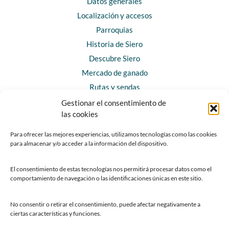
Datos generales
Localización y accesos
Parroquias
Historia de Siero
Descubre Siero
Mercado de ganado
Rutas y sendas
Gestionar el consentimiento de
las cookies
CONTACTO
Horarios y contacto
Para ofrecer las mejores experiencias, utilizamos tecnologías como las cookies
para almacenar y/o acceder a la información del dispositivo.
Teléfonos de interés
Formulario de contacto
El consentimiento de estas tecnologías nos permitirá procesar datos como el
Chatbot Siero
comportamiento de navegación o las identificaciones únicas en este sitio.
SEDES ELECTRÓNICAS
No consentir o retirar el consentimiento, puede afectar negativamente a
ciertas características y funciones.
Sede del Ayuntamiento de Siero
Sede de la Fundación Municipal de Cultura