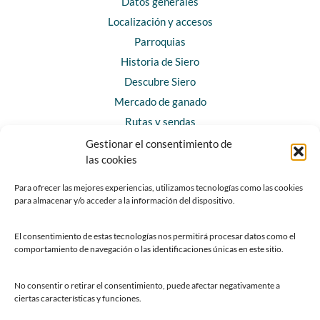
Datos generales
Localización y accesos
Parroquias
Historia de Siero
Descubre Siero
Mercado de ganado
Rutas y sendas
Gestionar el consentimiento de
las cookies
CONTACTO
Horarios y contacto
Para ofrecer las mejores experiencias, utilizamos tecnologías como las cookies
para almacenar y/o acceder a la información del dispositivo.
Teléfonos de interés
Formulario de contacto
El consentimiento de estas tecnologías nos permitirá procesar datos como el
Chatbot Siero
comportamiento de navegación o las identificaciones únicas en este sitio.
SEDES ELECTRÓNICAS
No consentir o retirar el consentimiento, puede afectar negativamente a
ciertas características y funciones.
Sede del Ayuntamiento de Siero
Sede de la Fundación Municipal de Cultura