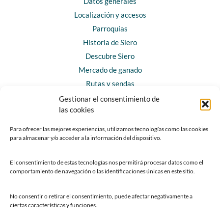
Datos generales
Localización y accesos
Parroquias
Historia de Siero
Descubre Siero
Mercado de ganado
Rutas y sendas
Gestionar el consentimiento de
las cookies
CONTACTO
Horarios y contacto
Para ofrecer las mejores experiencias, utilizamos tecnologías como las cookies
para almacenar y/o acceder a la información del dispositivo.
Teléfonos de interés
Formulario de contacto
El consentimiento de estas tecnologías nos permitirá procesar datos como el
Chatbot Siero
comportamiento de navegación o las identificaciones únicas en este sitio.
SEDES ELECTRÓNICAS
No consentir o retirar el consentimiento, puede afectar negativamente a
ciertas características y funciones.
Sede del Ayuntamiento de Siero
Sede de la Fundación Municipal de Cultura